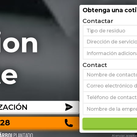
Obtenga una coti
Contactar
ion
te
Contact
ZACIÓN
828
ÁRBOL
PLANTADO
Al enviar, acepta