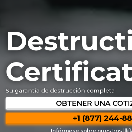
Destruct
Certifica
Su garantía de destrucción completa
OBTENER UNA COTI
+1 (877) 244-8
UNO
Infórmese sobre nuestros