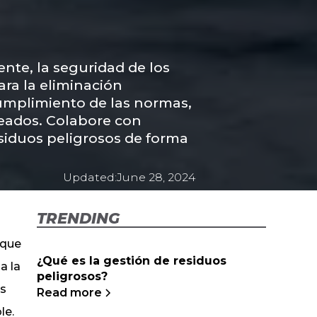
nte, la seguridad de los
ara la eliminación
 cumplimiento de las normas,
leados. Colabore con
siduos peligrosos de forma
Updated:
June 28, 2024
TRENDING
 que
¿Qué es la gestión de residuos
a la
peligrosos?
as
Read more
le.