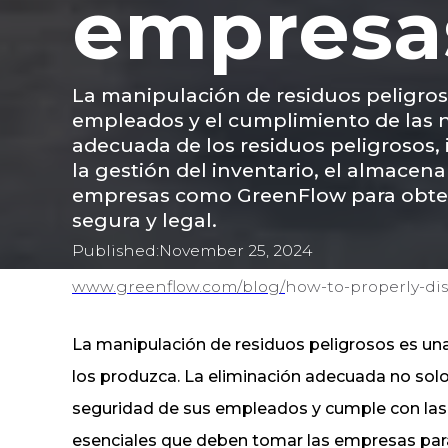
empresa
La manipulación de residuos peligroso
empleados y el cumplimiento de las n
adecuada de los residuos peligrosos, i
la gestión del inventario, el almace
empresas como GreenFlow para obtener
segura y legal.
Published:
November 25, 2024
www.greenflow.com/
blog/
how-to-properly-dis
La manipulación de residuos peligrosos es un
los produzca. La eliminación adecuada no sol
seguridad de sus empleados y cumple con las e
esenciales que deben tomar las empresas para