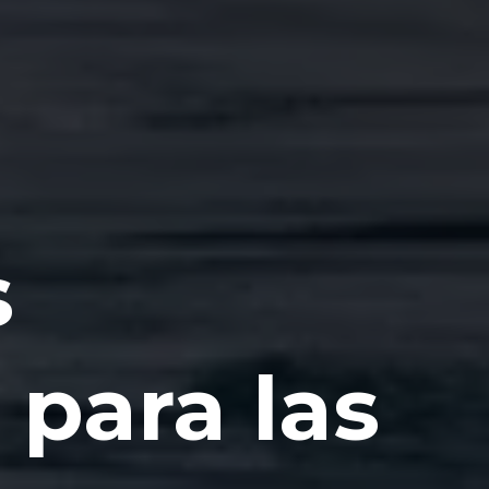
s
 para las