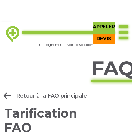
APPELER
TOP
Essayer
GI Q
BÊTA
DEVIS
Le renseignement à votre disposition
FA
Retour à la FAQ principale
Tarification
FAQ