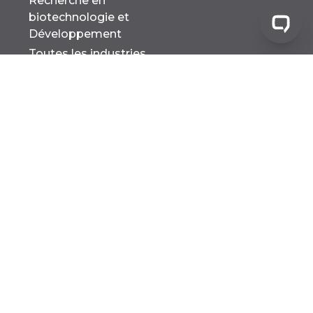
Recherche en
biotechnologie et
Développement
Toutes les industries
INSTALLATIONS
Agricole
Fabrication
Pharma MFG
Toutes les installations
SOLUTIONS
Destruction du produit
Déchets dangereux
Déchets industriels
Déchets chimiques
Déchets toxiques
Marchandises expirées