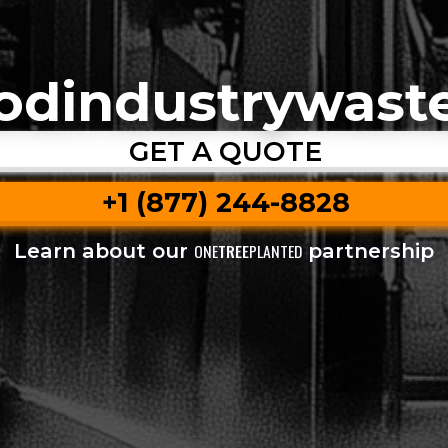
odindustrywaste
GET A QUOTE
+1 (877) 244-8828
Learn about our
partnership
ONE
TREE
PLANTED