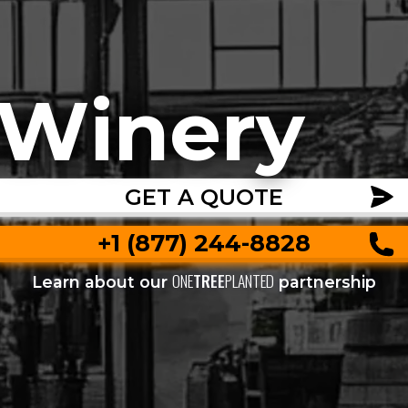
Winery
GET A QUOTE
+1 (877) 244-8828
ONE
TREE
PLANTED
Learn about our
partnership