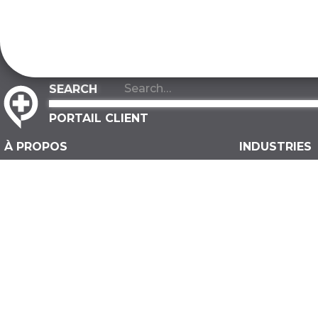
PORTAIL CLIENT
À PROPOS
INDUSTRIES
À propos de nous
Fabrication
Notre équipe
Entreposage
Nos valeurs
Distribution
Notre avantage
Construction
Personne-ressource
Gouverneme
FOIRE AUX QUESTIONS
Recherche e
biotechnolog
Développem