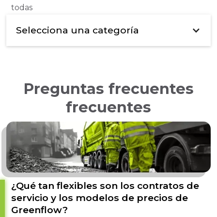
de la industria y nuestro negocio, desde las normativas
todas
hasta el cumplimiento y la sostenibilidad.
Selecciona una categoría
Preguntas frecuentes
frecuentes
¿Qué tan flexibles son los contratos de
servicio y los modelos de precios de
Greenflow?