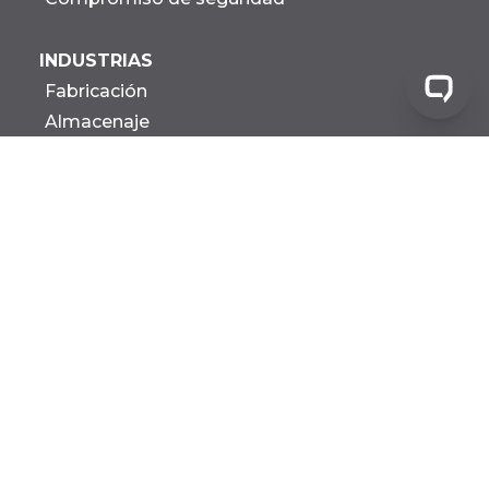
INDUSTRIAS
Fabricación
Almacenaje
Distribución
Construcción
Gobierno
Investigación biotecnológica y
Desarrollo
Todas las industrias
INSTALACIONES
Agrícola
Fabricación
Farma MFG
Todas las instalaciones