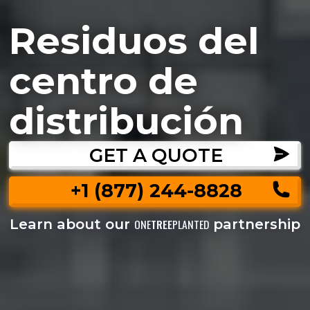
Residuos del
centro de
distribución
GET A QUOTE
+1 (877) 244-8828
Learn about our
partnership
ONE
TREE
PLANTED