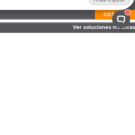
COTIZAR
Ver soluciones médicas
CUMPLIMIENTO OPERATIVO
Auditorías de residuos
Certificado de destrucción
Informes de cumplimiento
Evaluaciones de cumplimiento
Servicios de apoyo regulatorio
Solución de cumplimiento personalizada
CUMPLIMIENTO PREPARATORIO
Capacitación del personal
Desarrollo de cumplimiento
Auditorías de salud y seguridad
Planificación de emergencias y derrames