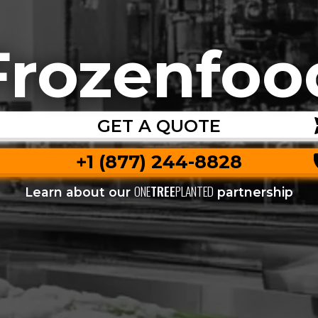
Frozenfoo
GET A QUOTE
+1 (877) 244-8828
ONE
TREE
PLANTED
Learn about our
partnership