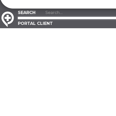
PORTAL CLIENT
ACERCA DE
INDUSTRIAS
Acerca de nosotros
Fabricación
Nuestro equipo
Almacenaje
Nuestros valores
Distribución
Nuestra ventaja
Construcció
Contactar
Gobierno
PREGUNTAS MÁS FRECUENTES
Investigació
Desarrollo
SOSTENIBILIDAD
Todas las ind
Compromiso ecológico
INSTALACIO
Un árbol plantado
Agrícola
Hoja de ruta ecológica
Fabricación
INFORMACIÓN DE SERVICIO