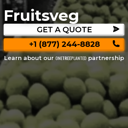
Fruitsveg
GET A QUOTE
+1 (877) 244-8828
Learn about our
partnership
ONE
TREE
PLANTED