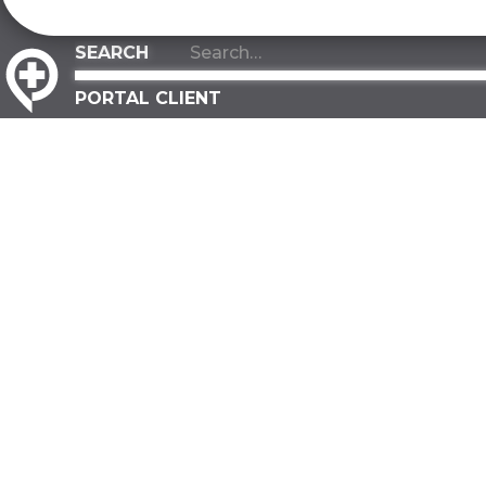
PORTAL CLIENT
ACERCA DE
INDUSTRIAS
Acerca de nosotros
Fabricación
Nuestro equipo
Almacenaje
Nuestros valores
Distribución
Nuestra ventaja
Construcció
Contactar
Gobierno
PREGUNTAS MÁS FRECUENTES
Investigació
Desarrollo
SOSTENIBILIDAD
Todas las ind
Compromiso ecológico
INSTALACIO
Un árbol plantado
Agrícola
Hoja de ruta ecológica
Fabricación
INFORMACIÓN DE SERVICIO