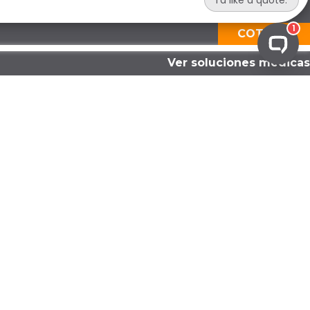
COTIZAR
Ver soluciones médicas
CUMPLIMIENTO OPERATIVO
Auditorías de residuos
Certificado de destrucción
Informes de cumplimiento
Evaluaciones de cumplimiento
Servicios de apoyo regulatorio
Solución de cumplimiento personalizada
CUMPLIMIENTO PREPARATORIO
Capacitación del personal
Desarrollo de cumplimiento
Auditorías de salud y seguridad
Planificación de emergencias y derrames