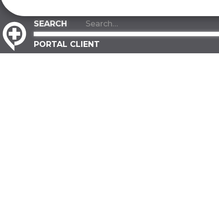
PORTAL CLIENT
ACERCA DE
INDUSTRIAS
Acerca de nosotros
Fabricación
Nuestro equipo
Almacenaje
Nuestros valores
Distribución
Nuestra ventaja
Construcció
Contactar
Gobierno
PREGUNTAS MÁS FRECUENTES
Investigació
Desarrollo
SOSTENIBILIDAD
Todas las ind
Compromiso ecológico
INSTALACIO
Un árbol plantado
Agrícola
Hoja de ruta ecológica
Fabricación
INFORMACIÓN DE SERVICIO