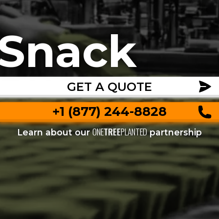
Snack
GET A QUOTE
+1 (877) 244-8828
ONE
TREE
PLANTED
Learn about our
partnership