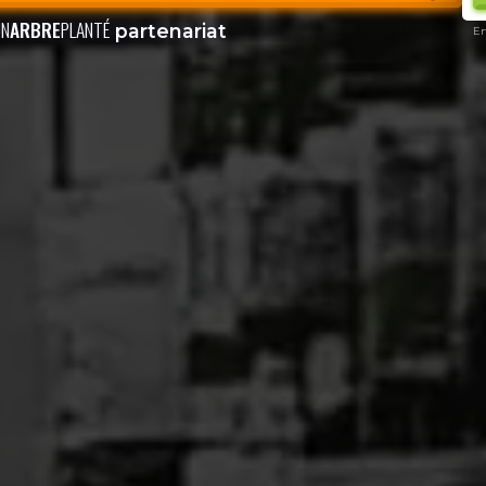
N
ARBRE
PLANTÉ
partenariat
En