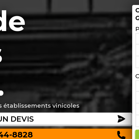
de
O
G
P
s
.
C
s établissements vinicoles
UN DEVIS
244-8828