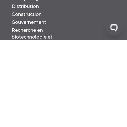
Distribution
Construction
Gouvernement
Recherche en
biotechnologie et
Développement
Toutes les industries
INSTALLATIONS
Agricole
Fabrication
Pharma MFG
Toutes les installations
SOLUTIONS
Destruction du produit
Déchets dangereux