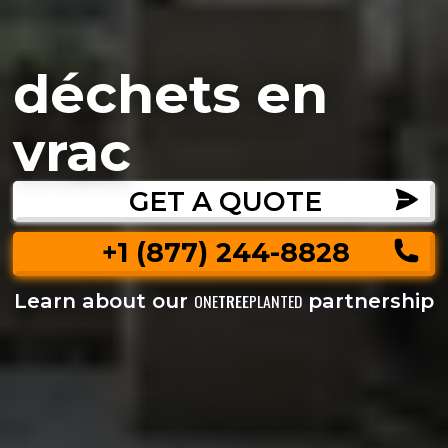
déchets en
vrac
GET A QUOTE
+1 (877) 244-8828
Learn about our
partnership
ONE
TREE
PLANTED